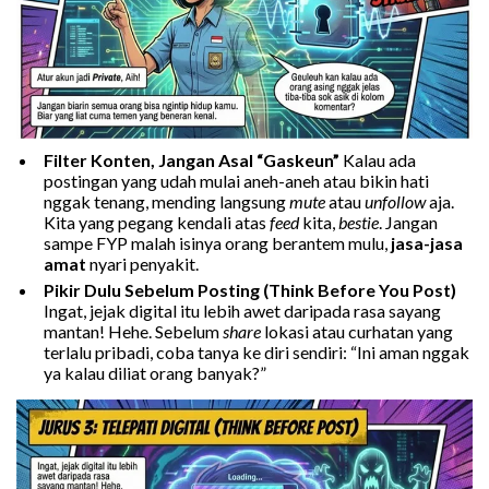
Filter Konten, Jangan Asal “Gaskeun”
Kalau ada
postingan yang udah mulai aneh-aneh atau bikin hati
nggak tenang, mending langsung
mute
atau
unfollow
aja.
Kita yang pegang kendali atas
feed
kita,
bestie
. Jangan
sampe FYP malah isinya orang berantem mulu,
jasa-jasa
amat
nyari penyakit.
Pikir Dulu Sebelum Posting (Think Before You Post)
Ingat, jejak digital itu lebih awet daripada rasa sayang
mantan! Hehe. Sebelum
share
lokasi atau curhatan yang
terlalu pribadi, coba tanya ke diri sendiri: “Ini aman nggak
ya kalau diliat orang banyak?”