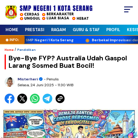
HOME
PRESTASI
RAGAM
GURU & STAF
PROFIL
KESI
angga SMP Negeri 1 Kota Serang
Berbekal Improvisasi dan Keberan
/
Home
Pendidikan
Bye-Bye FYP? Australia Udah Gaspol
Larang Sosmed Buat Bocil!
Misterheri
- Penulis
Selasa, 24 Juni 2025
- 11:30 WIB