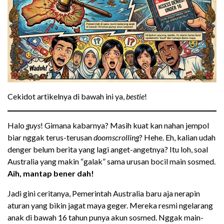
Cekidot artikelnya di bawah ini ya,
bestie
!
Halo
guys
! Gimana kabarnya? Masih kuat kan nahan jempol
biar nggak terus-terusan
doomscrolling
? Hehe. Eh, kalian udah
denger belum berita yang lagi anget-angetnya? Itu loh, soal
Australia yang makin “galak” sama urusan bocil main sosmed.
Aih, mantap bener dah!
Jadi gini ceritanya, Pemerintah Australia baru aja nerapin
aturan yang bikin jagat maya geger. Mereka resmi ngelarang
anak di bawah 16 tahun punya akun sosmed. Nggak main-