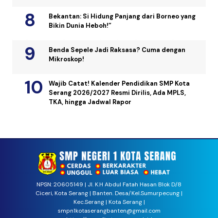
Bekantan: Si Hidung Panjang dari Borneo yang
Bikin Dunia Heboh!”
Benda Sepele Jadi Raksasa? Cuma dengan
Mikroskop!
Wajib Catat! Kalender Pendidikan SMP Kota
Serang 2026/2027 Resmi Dirilis, Ada MPLS,
TKA, hingga Jadwal Rapor
NPSN: 20605149 | Jl. K.H Abdul Fatah Hasan Blok D/8
Ciceri, Kota Serang | Banten. Desa/Kel.Sumurpecung |
Kec.Serang | Kota Serang |
smpn1kotaserangbanten@gmail.com