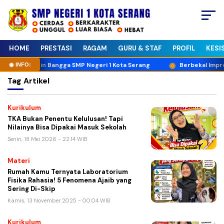
HOME
PRESTASI
RAGAM
GURU & STAF
PROFIL
KESI
 Afaf yang Bikin Bangga SMP Negeri 1 Kota Serang
Berbekal Improv
Tag
Artikel
Kurikulum
TKA Bukan Penentu Kelulusan! Tapi
Nilainya Bisa Dipakai Masuk Sekolah
Senin, 18 Mei 2026 - 22:14 WIB
Materi
Rumah Kamu Ternyata Laboratorium
Fisika Rahasia! 5 Fenomena Ajaib yang
Sering Di-Skip
Kamis, 13 November 2025 - 00:04 WIB
Kurikulum